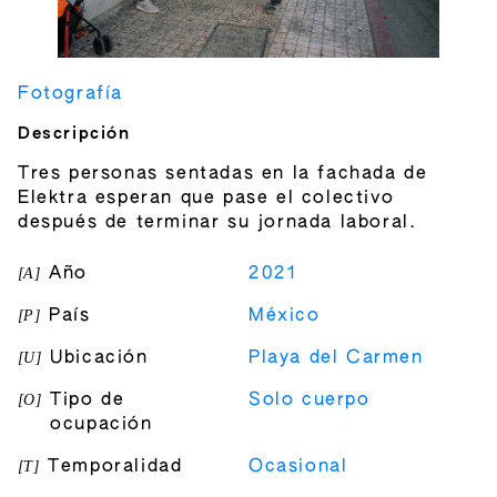
Fotografía
Descripción
Tres personas sentadas en la fachada de
Elektra esperan que pase el colectivo
después de terminar su jornada laboral.
[
A
]
Año
2021
[
P
]
País
México
[
U
]
Ubicación
Playa del Carmen
[
O
]
Tipo de
Solo cuerpo
ocupación
[
T
]
Temporalidad
Ocasional