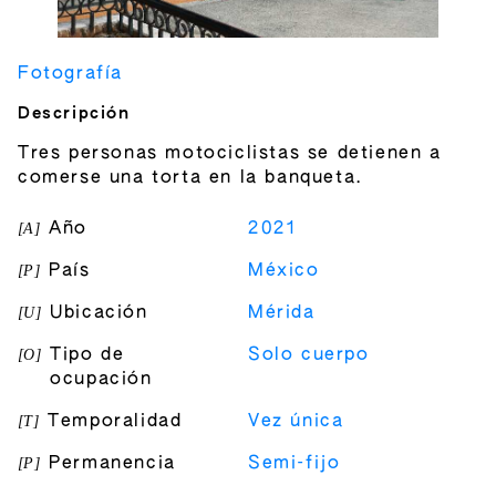
Fotografía
Descripción
Tres personas motociclistas se detienen a
comerse una torta en la banqueta.
[
A
]
Año
2021
[
P
]
País
México
[
U
]
Ubicación
Mérida
[
O
]
Tipo de
Solo cuerpo
ocupación
[
T
]
Temporalidad
Vez única
[
P
]
Permanencia
Semi-fijo