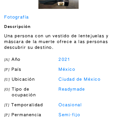
Fotografía
Descripción
Una persona con un vestido de lentejuelas y
máscara de la muerte ofrece a las personas
descubrir su destino.
[
A
]
Año
2021
[
P
]
País
México
[
U
]
Ubicación
Ciudad de México
[
O
]
Tipo de
Readymade
ocupación
[
T
]
Temporalidad
Ocasional
[
P
]
Permanencia
Semi-fijo